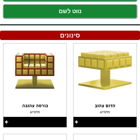
נווט לשם
סינונים
הדום צהוב
כורסה צהובה
חלמיש
חלמיש