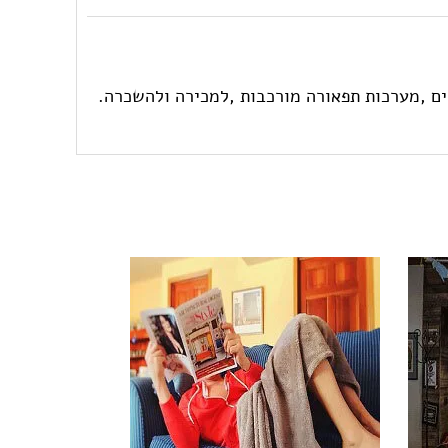
 של גופי תאורה ,אהילים ,מערכות תפאורה מורכבות ,למכירה ולהשכרה.