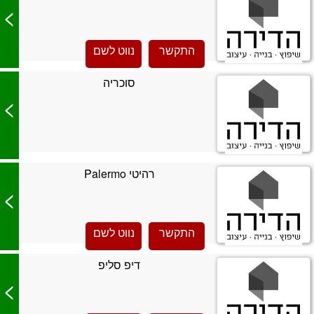
>
התקשר
נווט לשם
סוכריה
>
רהיטי Palermo
>
התקשר
נווט לשם
דיפ סליפ
>