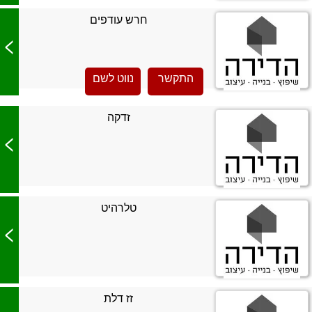
חרש עודפים
>
התקשר
נווט לשם
זדקה
>
טלרהיט
>
זז דלת