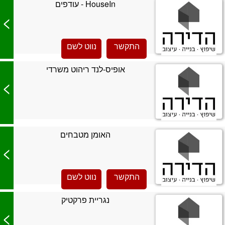
HouseIn - עודפים
>
התקשר
נווט לשם
אופיס-לנד ריהוט משרדי
>
האומן מטבחים
>
התקשר
נווט לשם
נגריית פרקטיק
>