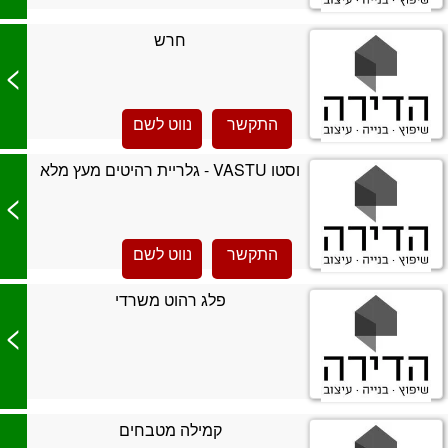
חרש
>
התקשר
נווט לשם
וסטו VASTU - גלריית רהיטים מעץ מלא
>
התקשר
נווט לשם
פלג רהוט משרדי
>
קמילה מטבחים