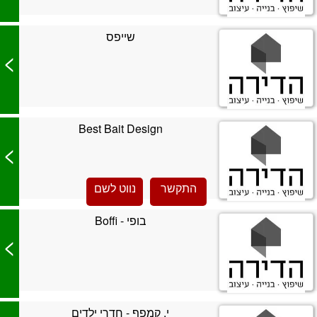
שייפס
>
Best Bait Design
>
התקשר
נווט לשם
בופי - Boffi
>
י. קמפף - חדרי ילדים