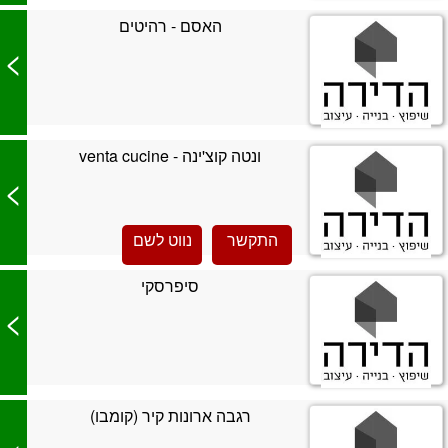
האסם - רהיטים
>
ונטה קוצ'ינה - venta cucine
>
התקשר
נווט לשם
סיפרסקי
>
רגבה ארונות קיר (קומבו)