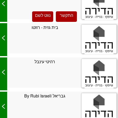
>
התקשר
נווט לשם
בית גזית - רוזטו
>
רהיטי עינבל
>
גבריאל By Rubi Israeli
>