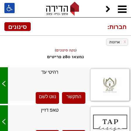
חברות:
סינונים
X
ארונות
(
נקה סינונים
)
נמצאו 280 פריטים
רהיטי עד
>
התקשר
נווט לשם
טאפ דזיין
>