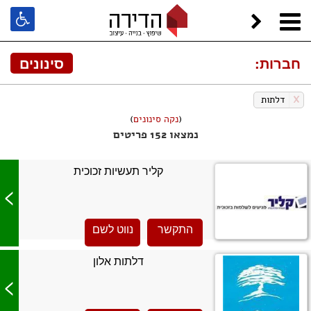
חברות:
סינונים
X
דלתות
(
נקה סינונים
)
נמצאו 152 פריטים
קליר תעשיות זכוכית
>
התקשר
נווט לשם
דלתות אלון
>