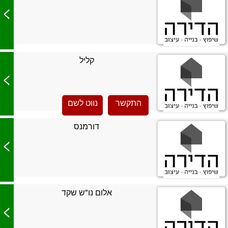
>
קליל
>
התקשר
נווט לשם
דורמנס
>
אלום נו"ש שקד
>