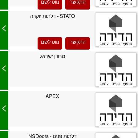
התקשר
נווט לשם
STATO - דלתות יוקרה
>
התקשר
נווט לשם
מרווין ישראל
>
APEX
>
דלתות פנים - NSDoors