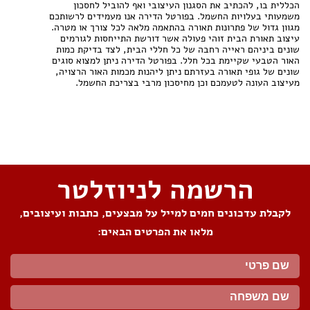
הכללית בו, להכתיב את הסגנון העיצובי ואף להוביל לחסכון
משמעותי בעלויות החשמל. בפורטל הדירה אנו מעמידים לרשותכם
מגוון גדול של פתרונות תאורה בהתאמה מלאה לכל צורך או מטרה.
עיצוב תאורת הבית זוהי פעולה אשר דורשת התייחסות לגורמים
שונים ביניהם ראייה רחבה של כל חללי הבית, לצד בדיקת כמות
האור הטבעי שקיימת בכל חלל. בפורטל הדירה ניתן למצוא סוגים
שונים של גופי תאורה בעזרתם ניתן ליהנות מכמות האור הרצויה,
מעיצוב העונה לטעמכם וכן מחיסכון מרבי בצריכת החשמל.
שתפו את העמוד
הרשמה לניוזלטר
לקבלת עדכונים חמים למייל על מבצעים, כתבות ועיצובים,
מלאו את הפרטים הבאים: