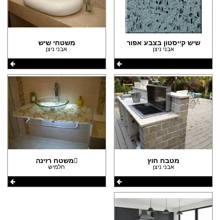
שיש קייסטון בצבע אפור
משטחי שיש
אבני ניצן
אבני ניצן
מטבח חוץ
משטח רזינה
אבני ניצן
חלמיש