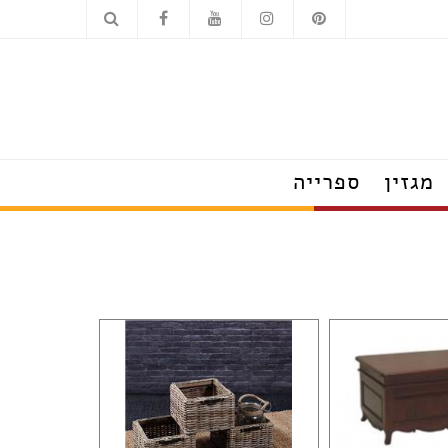
כלים סניטריים
מוצרי חשמל
מגזין
ספרייה
הצצה לבתים מעוצבים
טרנדים שמלבישים את הבית
עשו זאת בעצמכם
על עיצוב ומה שחשוב
פנג שוואי
חדש בעיצוב
טיפים לצרכנות נבונה
תערוכות, חידושים ואירועים
ראיונות אישיים עם מובילי תחום
כשעיצוב וטבע נפגשים