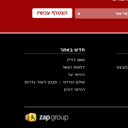
הצטרף עכשיו
מי אני
▼
חדש באתר
טאפ דזיין
במבצע
דלתות רפאל
רהיטי עד
עולם הגידור - תכנון ויצור גדרות
רהיטי דורון