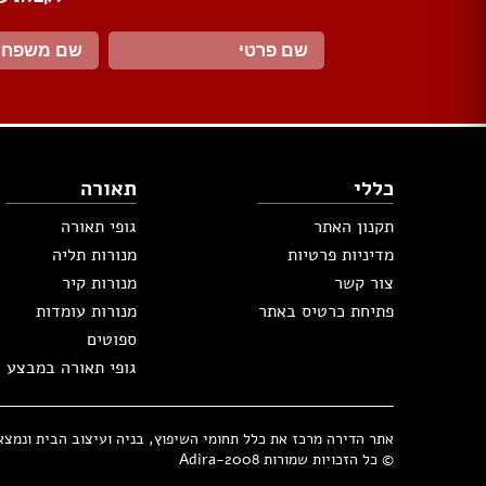
דלתות הזזה
דלת עם חלון / צוהר
דלתות למינטו
ידיות לדלתות
ציפוי לדלתות
דלת בלגית
כללי
תאורה
ברזים
כיורים
תקנון האתר
גופי תאורה
אמבטיות ומקלחונים
מדיניות פרטיות
מנורות תליה
אסלות
צור קשר
מנורות קיר
ארונות אמבטיה
פתיחת כרטיס באתר
מנורות עומדות
אביזרים
ספוטים
כלים סניטריים במבצע
ג'קוזי
גופי תאורה במבצע
סאונות
מקלחון פינתי
אתר הדירה מרכז את כלל תחומי השיפוץ, בניה ועיצוב הבית ונמצא בבעלות 
© כל הזכויות שמורות Adira-2008
מקלחון חזית