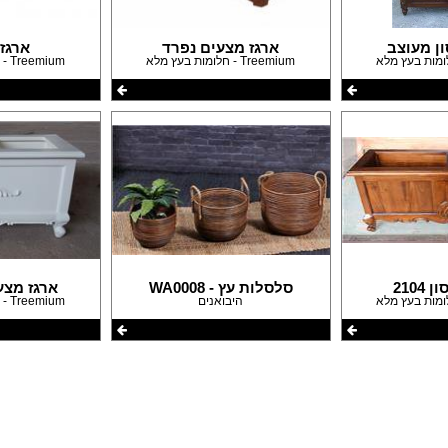
עבודות גבס
דפים
שיפוצים ותיקונים
פים
צבעים
ון מעוצב
ארגז מצעים נפרד
ארגז
Treemium - חלומות בעץ מלא
Treemium - חלומות בעץ מלא
חידוש ומכירת רהיטים
אינסטלטורים
גינון ואביזרים לגינה
מסגריות
עבודות אלומיניום
פיקוח בניה
קבלנים
2104
סלסלות עץ - WA0008
ארגז מצע
היבואנים
Treemium - חלומות בעץ מלא