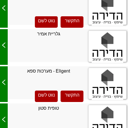
>
התקשר
נווט לשם
גלריית אמיר
>
Eligent - מערכות ספא
>
התקשר
נווט לשם
טופית סטון
>