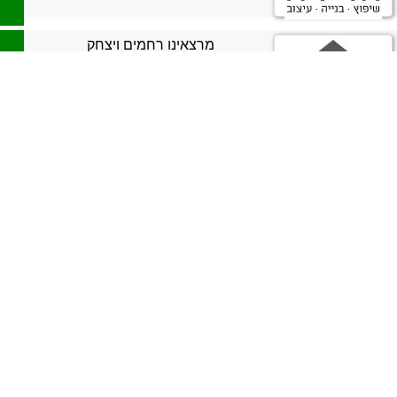
מרצאינו רחמים ויצחק
>
הכל בחוץ - פרגולות וריהוט גן
>
פרגולות אלומיניום - סטאר
>
מרקיזות - ברק סוככים