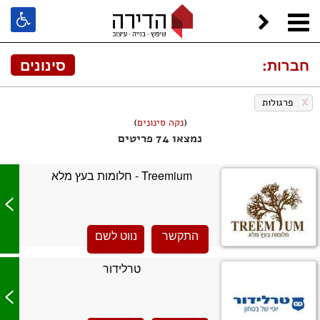
חברות:
סינונים
X
פרגולות
(
נקה סינונים
)
נמצאו 74 פריטים
Treemium - חלומות בעץ מלא
>
התקשר
נווט לשם
טרלידור
>