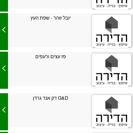
יובל זוהר - שפת העץ
>
פז עצים ורעפים
>
G&D דק אנד גרדן
>