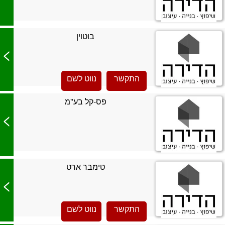
בוטוין
>
התקשר
נווט לשם
פס-קל בע"מ
>
טימבר ארט
>
התקשר
נווט לשם