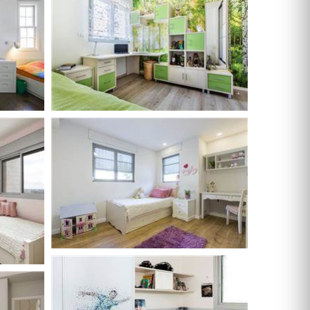
תאורה לחדרי ילדים
חנויות רהיטים עו
ריהוט וינטאג' / רטרו
חנויות תאורה עוד
ריהוט מודרני
ריהוט כפרי
ריהוט עתיק
רהיטים מעץ מלא
רהיטים במבצע
רהיטים עודפים
מערכות ישיבה
פינות אוכל קומפלט
שולחנות
כסאות
ארונות
מזנונים ושידות
מיטות
ריהוט לחדר עבודה / משרד
חדרי ילדים קומפלט
חדרי שינה קומפלט
כורסאות טלוויזיה