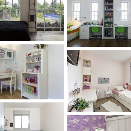
עבודות גבס
דפים
שיפוצים ותיקונים
פים
צבעים
חידוש ומכירת רהיטים
אינסטלטורים
גינון ואביזרים לגינה
מסגריות
עבודות אלומיניום
פיקוח בניה
קבלנים