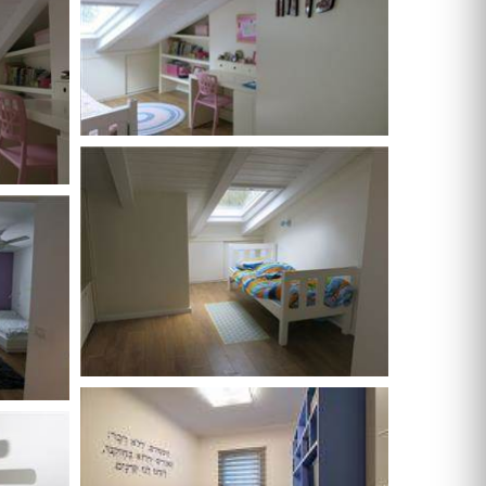
ריהוט גן במבצע
נדנדות וערסלים
מיטות שיזוף
כסאות נוח
ריהוט גן ראטן
ריהוט גן מפלסטיק
פרגולות
וילונות
תנור אפיה
תנור משולב
קולט אדים
מקררים
מיקסר
כיריים גז
כיריים חשמליים
מיקרוגל
מקררי יין
בלנדר