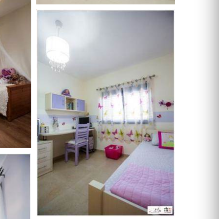
דלתות הזזה
דלת עם חלון / צוהר
דלתות למינטו
ידיות לדלתות
ציפוי לדלתות
דלת בלגית
ברזים
כיורים
אמבטיות ומקלחונים
אסלות
ארונות אמבטיה
אביזרים
כלים סניטריים במבצע
ג'קוזי
סאונות
מקלחון פינתי
מקלחון חזית