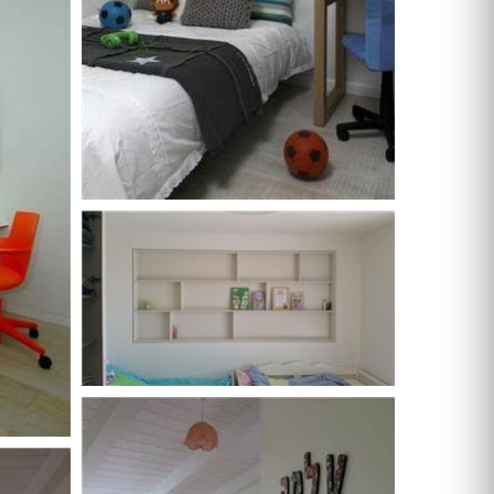
טפטים
תמונות טפט
תמונות לבית
מתלי בגדים
מראות
פסלים
פתרונות אחסון
שטיחים
כריות
פופים
פחים
מעליות
מעלון מדרגות
מפות
כריות
כריות שינה
שטיחים
כיסויים וריפודים