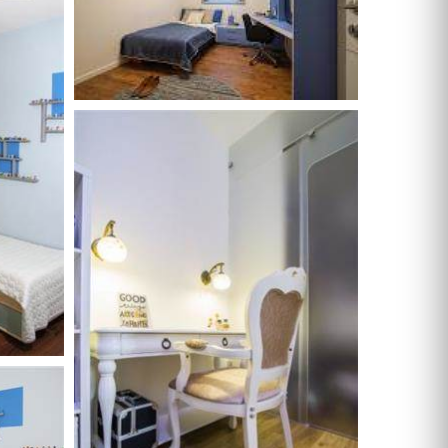
מכונות קפה
מסחטת מיץ
מחמם / מייבש מגבות
מגנטים למקררים ולדלתות
מסגרות מתגים ושקעים
מאווררי תקרה
מאווררי תקרה עם תאורה
מאווררים מוגני מים
מאווררי תקרה
מאווררי תקרה עם תאורה
קמין
מזגנים
שערים
גדרות
סורגים
מדרגות
מעקות