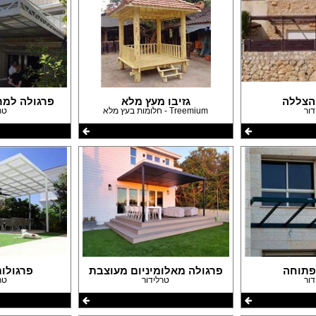
הצללה
גזיבו מעץ מלא
פרגולה למר
דור
Treemium - חלומות בעץ מלא
טר
פתוחה
פרגולה מאלומיניום מעוצבת
פרגולו
דור
טרלידור
טר