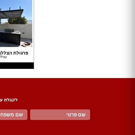
טפטים
תמונות טפט
תמונות לבית
מתלי בגדים
מראות
פסלים
פתרונות אחסון
שטיחים
פרגולת הצללה
כריות
טרלי
פופים
פחים
מעליות
מעלון מדרגות
לקבלת עד
מפות
כריות
כריות שינה
שטיחים
כיסויים וריפודים