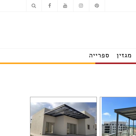
כלים סניטריים
מוצרי חשמל
מגזין
ספרייה
הצצה לבתים מעוצבים
טרנדים שמלבישים את הבית
עשו זאת בעצמכם
על עיצוב ומה שחשוב
פנג שוואי
חדש בעיצוב
טיפים לצרכנות נבונה
תערוכות, חידושים ואירועים
ראיונות אישיים עם מובילי תחום
כשעיצוב וטבע נפגשים