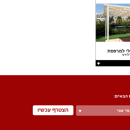
לי למרפסת
לידור
 הבאים:
הצטרף עכשיו
מי אני
▼