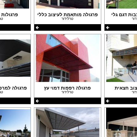
עבודות גבס
דפים
שיפוצים ותיקונים
פים
צבעים
בות דגם גלי
פרגולה מותאמת לעיצוב כללי
פרגולות 
דור
טרלידור
טר
חידוש ומכירת רהיטים
אינסטלטורים
גינון ואביזרים לגינה
מסגריות
עבודות אלומיניום
פיקוח בניה
קבלנים
צוב חצאית
פרגולה רפפות דמוי עץ
פרגולה למרפ
דור
טרלידור
טר