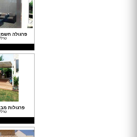
דלתות הזזה
דלת עם חלון / צוהר
דלתות למינטו
ידיות לדלתות
ציפוי לדלתות
פרגולה חשמל
דלת בלגית
טרלי
ברזים
כיורים
אמבטיות ומקלחונים
אסלות
ארונות אמבטיה
אביזרים
כלים סניטריים במבצע
ג'קוזי
פרגולות מבי
סאונות
טרלי
מקלחון פינתי
מקלחון חזית