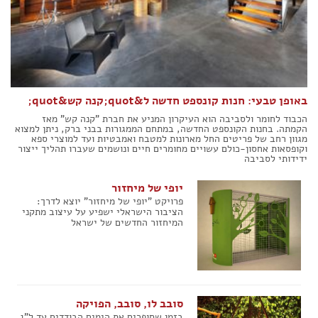
הצהרת נגישות
באופן טבעי: חנות קונספט חדשה ל&quot;קנה קש&quot;
הכבוד לחומר ולסביבה הוא העיקרון המניע את חברת "קנה קש" מאז
הקמתה. בחנות הקונספט החדשה, במתחם הממגורות בבני ברק, ניתן למצוא
מגוון רחב של פריטים החל מארונות למטבח ואמבטיות ועד למוצרי ספא
וקופסאות אחסון-כולם עשויים מחומרים חיים ונושמים שעברו תהליך ייצור
ידידותי לסביבה
יופי של מיחזור
פרויקט "יופי של מיחזור" יוצא לדרך:
הציבור הישראלי ישפיע על עיצוב מתקני
המיחזור החדשים של ישראל
סובב לו, סובב, הפויקה
בזמן שסופרים את הימים הבודדים עד ל"ג