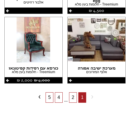
egg
אלבור רהיטים
Treemium - חלומות בעץ מלא
4,500 ‏₪
מערכת ישיבה אפורה
כורסא עם רפידות קפיטונאז
אלוף המזרונים
Treemium - חלומות בעץ מלא
4,000 ‏₪
2,000 ‏₪
5
4
2
1
...
שתפו את העמוד