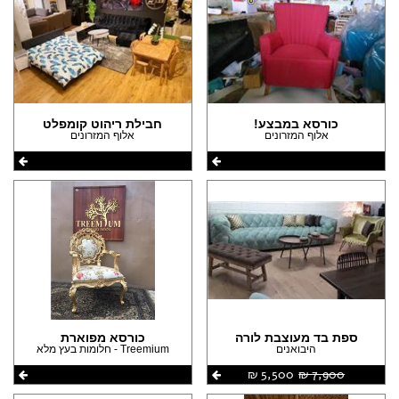
כורסא במבצע!
חבילת ריהוט קומפלט
אלוף המזרונים
אלוף המזרונים
ספת בד מעוצבת לורה
כורסא מפוארת
היבואנים
Treemium - חלומות בעץ מלא
7,900 ‏₪
5,500 ‏₪