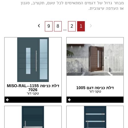
(81)
מבחר גדול של דגמים המתאימים לכל טעם, תקציב, סגנון
(4)
או העדפה עיצובית.
הצהרת נגישות
(48)
(16)
(10)
(1)
(1)
(9)
9
8
2
1
...
(1)
(5)
(26)
(1)
(10)
(94)
(1)
(1)
(61)
(37)
(37)
(37)
דלת כניסה 1155-MISO-RAL-
דלת כניסה דגם 1005
7026
(29)
טקני דור
טקני דור
(29)
(3)
(2)
(1)