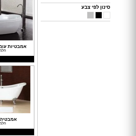
תאורה לחדרי ילדים
חנויות רהיטים עו
סינון לפי צבע
ריהוט וינטאג' / רטרו
חנויות תאורה עוד
ריהוט מודרני
ריהוט כפרי
ריהוט עתיק
רהיטים מעץ מלא
אמבטיות עומ
רהיטים במבצע
חלמ
רהיטים עודפים
מערכות ישיבה
פינות אוכל קומפלט
שולחנות
כסאות
ארונות
מזנונים ושידות
מיטות
ריהוט לחדר עבודה / משרד
חדרי ילדים קומפלט
אמבטיה 
חדרי שינה קומפלט
חלמ
כורסאות טלוויזיה