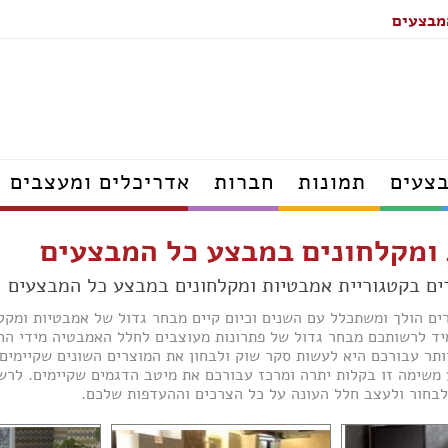
מבצעים
צעים
תמונות
חברות
אדריכלים ומעצבים
אדריכלים
ומקלחונים במבצע כל המבצעים
דפים
מעצבי פנים
הנדסאי אדריכלות
ודפים
יועצי פנג שוואי
ים הולך ומשתכלל עם השנים וכיום קיים מבחר גדול של אמבטיות ומקלח
אדריכלי נוף
ד לרשותכם מבחר גדול של פתרונות מעוצבים לחלל האמבטיה מידי הח
קרה עודפים
מעצבי נוף
ותר עבורכם היא לעשות סקר שוק ולבחון את המוצרים השונים שקיימים 
פים
הנדסאי נוף
שימה זו בקלות יתרה ומרכז עבורכם את מיטב הדגמים שקיימים. לרשו
פים
לבחור ולעצב חלל העונה על כל הצרכים וההעדפות שלכם.
ם
דפים
נגרים