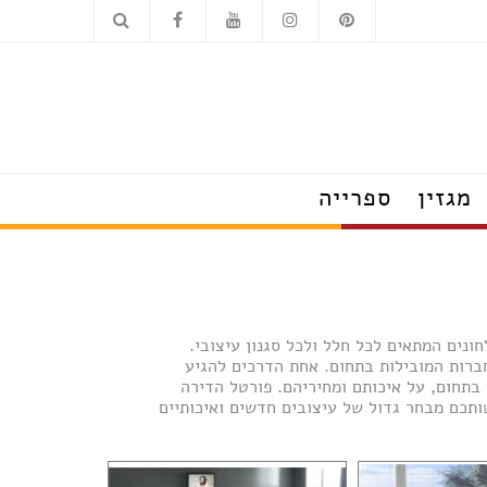
מגזין
ספרייה
הצצה לבתים מעוצבים
טרנדים שמלבישים את הבית
עשו זאת בעצמכם
על עיצוב ומה שחשוב
ונים המתאים לכל חלל ולכל סגנון עיצובי.
פנג שוואי
ברות המובילות בתחום. אחת הדרכים להגיע
חדש בעיצוב
בתחום, על איכותם ומחיריהם. פורטל הדירה
טיפים לצרכנות נבונה
תכם מבחר גדול של עיצובים חדשים ואיכותיים
תערוכות, חידושים ואירועים
ראיונות אישיים עם מובילי תחום
כשעיצוב וטבע נפגשים