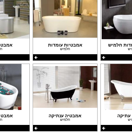
עבודות גבס
דפים
שיפוצים ותיקונים
פים
צבעים
חידוש ומכירת רהיטים
אינסטלטורים
גינון ואביזרים לגינה
מסגריות
דות חלמיש
אמבטיות עומדות
אמבטי
עבודות אלומיניום
יש
חלמיש
חל
פיקוח בניה
קבלנים
עתיקה
אמבטיה ענתיקה
אמבטי
יש
חלמיש
חל