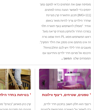
מוסיפה שגם את המתגים כדאי למקם נמוך
יחסים כדי לאפשר הגעה נוחה למתגים.
[IMG=111] תכנון התאורה קרן מציינת
שחדר הילדים צריך להיות מואר באופן
אחיד. "מומלץ להשתמש בגוף תאורה תלוי
במרכז החדר ולהתקין מנורת קריאה מעל
ראש המשתמש מסוג PL היות שסוג נורה
זה אינו מחמם ואינו מסכן את הילד הסקרן".
מעצבים חדר לילד ויש לכם התלבטויות?
היכנסו אל פורום חדר ילדים והתייעצו עם
המומחים שלנו
המשך...
טפטים, שטיחים, ריצוף ווילונות
בטיחות בחדר הילד
ריצוף הוא חלק חשוב בתכנון חדר ילדים,
קרן כהן מארגון "בטרם" מ
כדי לשמור על האווירה המבוקשת ולהעניק
קטנים הם סקרנים מטבעם.