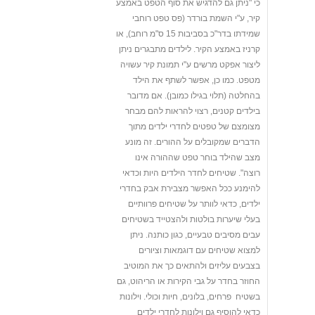
כי "ניתן גם להדגיש את סוף הטפט באמצע
קיר, ע"י השמת בורדר (פס טפט רוחבי
שמידתו בדר"כ בסביבות 15 ס"מ רוחב), או
קרניז באמצע הקיר. לילדים מתבגרים ניתן
ליצור אפקט מרשים ע"י תמונת קיר עשויה
מטפט. כמו כן, אפשר לשתף את הילד
בהחלטה (תלוי בגילו כמובן). אם מדובר
בילדים קטנים, רצוי להראות להם מבחר
מצומצם של טפטים לחדרי ילדים מתוך
הדברים שמקובלים על ההורים. זה מונע
מצב שהילד בוחר טפט שההורה אינו
רוצה". שטיחים לחדר הילדים היות וכדאי
להימנע ככל האפשר מצבירת אבק בחדרי
ילדים, כדאי לוותר על שטיחים פרוותיים
בעלי שיערות בולטות ולהצטייד בשטיחים
עבים מסיבים טבעיים, כגון כותנה. ניתן
למצוא שטיחים עם דוגמאות וציורים
בצבעים עליזים ולהתאים כך את המוטיב
החוזר בחדר על גבי הקירות או הריהוט, גם
בשטיח  פרחים, בלונים, חיות וכולי. וילונות
כדאי להוסיף גם וילונות לחדרי ילדים