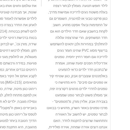
לילד חופש תנועה. מומלץ לבחור רצפה
את עולמם וחווים אותו בא
בעלת משטח נעים לדריכה וגמישות מדרך,
שונות, אך מבחינה קוגניטיב
כגון פרקט טבעי או למינציה, השומרים גם
לילדים אפשרות לאמוד סכנ
על החמימות ובעלי אפקט מרגיע. חשוב
לארגן את החדר בצורה כ
לקחת בחשבון שאם חדר הילדים הוא גם
חדר המשחקים, הרי שהרצפה עלולה
בטוח ברכישת רהיטי ילדים
להתלכלך במהירות ולכן יתאים להשתמש
שידה, מזרן וכו´, יש לבדוק 
בריצוף מסוג PVC שהינו חומר נעים
תקן. מומלץ לרכוש רהיטים 
לדריכה וגם חומר רחיץ יחסית. טפטים
מעוגלות, או לחלופין מגני 
אדריכלית הפנים יפעת שוחט, אומרת
פגיעות. במידה ורכשתם ספ
ש"בתכנון חדר ילדים כדאי להמעיט
רהיטים כבדים אחרים, כמו ט
באלמנטים שצוברים אבק, כגון שטיחי קיר
לקבע אותם אל הקיר באמצ
או טפטים עם סיבים". היא מדגישה כי
מתאימים.
טפטים לחדרי ילדים מהווים דקורציה יפה,
ריהוט כגון מיטה, שידה, כס
אך מומלץ פשוט לבחור טפט שממעט
אין למקם מתחת לחלון, למ
בצבירת אבק. אלירן מודן, מ"מטפטים" -
ונפילה מגובה. ילדים לא
מרכז טפטים באזור השרון, מדגיש כי בבואנו
באביזרים באופן ה"מקובל" 
לבחור טפטים, יש לחשוב על האווירה
לטפס על ריהוט כגון מיטה,
והתחושה שרוצים להקנות לחדר. האם
הדרך הטובה ביותר למנוע
אנחנו רוצים אוירה שמחה, אוירה סולידית,
מהגובה, היא התקנת סורג