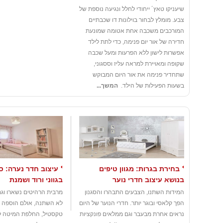
שיעניקו טאץ´ ייחודי לחלל ונגיעה נוספת של
צבע. מומלץ לבחור בוילונות דו שכבתיים
המורכבים משכבה אחת אטומה שמונעת
חדירה של אור יום פנימה, כדי לתת לילד
אפשרות לישון ללא הפרעות ומעל שכבה
שקופה ומאויירת למראה עליז וססגוני,
שתחדיר פנימה את אור היום המבוקש
בשעות הפעילות של הילד.
המשך...
בחירת בגרות: מגוון טיפים
עיצוב חדר נערה: סג
בנושא עיצוב חדרי נוער
בגווני ורוד ושמנת
המידות השתנו, הצבעים התבהרו והסגנון
מרבית הרהיטים נשארו וג
הפך קלאסי ובוגר יותר. חדרי הנוער של היום
לא השתנה, אולם הוספה ש
נראים אחרת מבעבר וגם ממלאים פונקציות
טקסטיל, החלפת המיטה לד