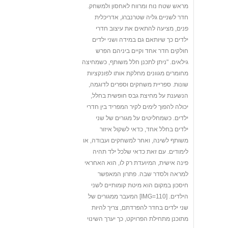
מראש שטח נוח ומרווח לאחסון ולמשחק.
חדר לשניים גליה שטרנברג, אדריכלית
פנים, מציעה להתאים את עיצוב חדרי
ילדים כך שיותאם גם במידה ושני ילדים
חולקים חדר אחד וקיים ביניהם הפרש
גילאים. "ניתן לתכנן חלל משותף, כשמחיצה
מחומרים מגוונים מחלקת אותו לפונקציות
שונות. ספריית משחקים וספרים לדוגמה,
הנשענת על מחיצת גבס חופשית בחלל,
יכולה להפוך לימים לקיר המפריד בין חדרי
ילדים. כשמחליטים על מגורים של שני
ילדים בחלל אחד, כדאי לשקול איזור
משותף לשינה, ואחר למשחקים ועבודה, או
לימודים. עם זאת כדאי שלכל ילד תהיה
פינה אישית, המיועדת רק לו, הוא האחראי
למראה ולסדר שבה. פתרון המאפשר
חיסכון במקום הוא מיטת קומותיים לשני
הילדים. [IMG=110] המעבר ממגורים של
שני ילדים בחדר להפרדתם, צריך להיות
מתוכנן מתחילת הפרויקט, כך יערך השינוי