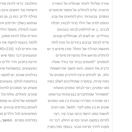
אוירה קולית? לאחר שנחליט על האוירה
החלונות. כדאי להיות מוד
הרצויה, עלינו להחליט על מספר פרמטרים
ורשתות נגד יתושים אינם מ
נוספים: צבעוניות  ניתן להתאים את צבע
נפילת ילדים. כמו כן, גם ס
הטפט למינו של הילד (ורוד לבנות, תכלת
ושימוש בשלבי תריסים אי
לבנים...), או לחילופין לבחור בצבעים
הגנה לנפילה. משקל הילד
נטרלייים. יש לשים לב שבחללים קטנים
התריס עלול להיות מסוכן, ו
עדיף לבחור צבעים בהירים על מנת לתת
ללמוד בעצמו לחקות את ה
תחושת הגדלה של החלל. מודן מדגיש כי יש
להחליט מראש אילו מהקירות מיעדים
הצעצועים דבר נוסף שיש 
לטפטים. "לפעמים נבחר קיר בודד שעליו
הדעת בתכנון חדר ילדים ה
נדביק את הטפט, והוא ימשוך את תשומת
הצעצועים. במשפחות שיש
הלב. אך לעיתים נרצה להדביק טפטים על
בגילאים שונים, יש למקם 
כמה קירות, ובמקרה שמחליטים לשלב כמה
בהתאמה לגילם. צעצועים
סוגי טפטים, רצוי לבחור טפטים מאותה
משחק אך מסוכנים לתינוקות
"משפחה" שמתחברים בצבעוניות ובדוגמא.
קטנים, פאזלים, גולות וכל
רצוי שתהיה הפרדה טבעית בין סוגי טפטים
לקופסא של פילם או קופסת 
שונים או בין טפט לקיר. למשל, אם רוצים
לאחסן במדפים גבוהים. א
לעשות טפט היקפי בחצי גובה קיר, רצוי
המתאימים לכל הילדים מו
לסיימו במקום הגיוני כמו קו החלון. דבר זה
במדפים נמוכים.
המשך...
מקנה לחדר מראה טבעי. בנוסף, מודן מציין