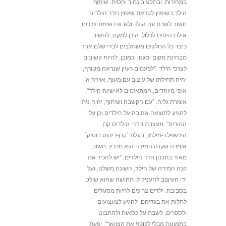
במהירות, ובתקציב נמוך יחסית. שיתוף
הילד בשיפוץ לקראת שיפוץ חדר הילדים
חשוב לשבת עם הילד ולגבש רשימת צרכים,
אילו רהיטים לכלול, היכן למקם, לחשוב
כיצד כל החלקים משתלבים לכדי שלם אחד
מבחינת מקום וסגנון וכמובן, להיות קשובים
לצרכי הילד. "לפעמים רעיון שנראה מטורף,
יהיה תחילתו של עיצוב עם מעוף, אוירה או
אופי מיוחדים, המתאימים לאישיות הילד",
אומרת גליה. "עם הקשבה ושיתוף, יהיה ניתן
להגיע לתוצאה אהובה על הילדים וכן על
ההורים". מעצבת חדרי הילדים קרן
הירשפלד-מילמן, בעלת ´קרן-ריהוט בוטיק´
אומרת שקנה המידה הוא מרכיב חשוב
מאוד בתכנון חדר הילדים. "יש להכיר את
קנה המידה של הילד, השונה משלנו, ועל
ידי העיצוב להעניק לו תחושה שהוא שולט
בסביבה. ילדים צריכים להיות מסוגלים
לתלות את בגדיהם, להגיע לצעצועים
ולספרים, לשבת על כסאות ולהתבונן
בתמונות מבלי לכופף את הצוואר". יפעת