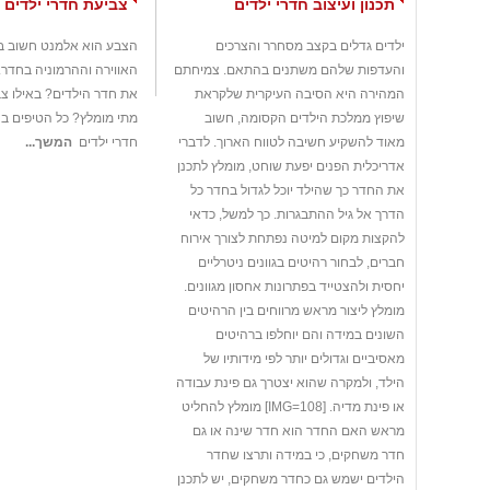
תכנון ועיצוב חדרי ילדים
צביעת חדרי ילדים
ילדים גדלים בקצב מסחרר והצרכים
הצבע הוא אלמנט חשוב בי
והעדפות שלהם משתנים בהתאם. צמיחתם
האווירה וההרמוניה בחדר. 
המהירה היא הסיבה העיקרית שלקראת
את חדר הילדים? באילו צ
שיפוץ ממלכת הילדים הקסומה, חשוב
מתי מומלץ? כל הטיפים ב
מאוד להשקיע חשיבה לטווח הארוך. לדברי
חדרי ילדים
המשך...
אדריכלית הפנים יפעת שוחט, מומלץ לתכנן
את החדר כך שהילד יוכל לגדול בחדר כל
הדרך אל גיל ההתבגרות. כך למשל, כדאי
להקצות מקום למיטה נפתחת לצורך אירוח
חברים, לבחור רהיטים בגוונים ניטרליים
יחסית ולהצטייד בפתרונות אחסון מגוונים.
מומלץ ליצור מראש מרווחים בין הרהיטים
השונים במידה והם יוחלפו ברהיטים
מאסיביים וגדולים יותר לפי מידותיו של
הילד, ולמקרה שהוא יצטרך גם פינת עבודה
או פינת מדיה. [IMG=108] מומלץ להחליט
מראש האם החדר הוא חדר שינה או גם
חדר משחקים, כי במידה ותרצו שחדר
הילדים ישמש גם כחדר משחקים, יש לתכנן