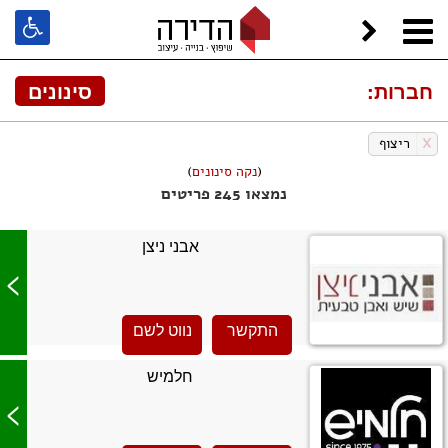
חברות:
סינונים
X
ריצוף
(
נקה סינונים
)
נמצאו 245 פריטים
אבני ניצן
>
התקשר
נווט לשם
חלמיש
>