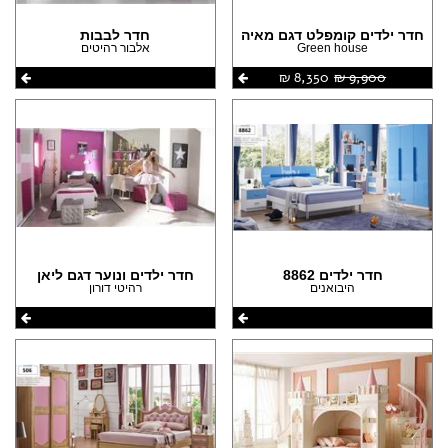
חדר ילדים קומפלט דגם מאיה
חדר לבבות
Green house
אלבור רהיטים
9,900 ‏₪
8,350 ‏₪
חדר ילדים 8862
חדר ילדים ונוער דגם ליאן
היבואנים
רהיטי דורון