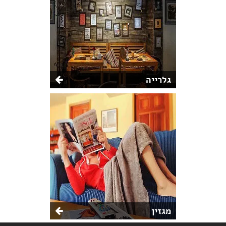
גלרייה
מגזין