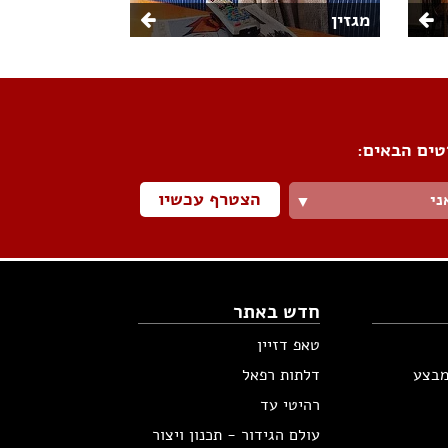
מגזין
טים הבאים:
הצטרף עכשיו
ני
▼
חדש באתר
טאפ דזיין
מבצע
דלתות רפאל
רהיטי עד
עולם הגידור - תכנון ויצור