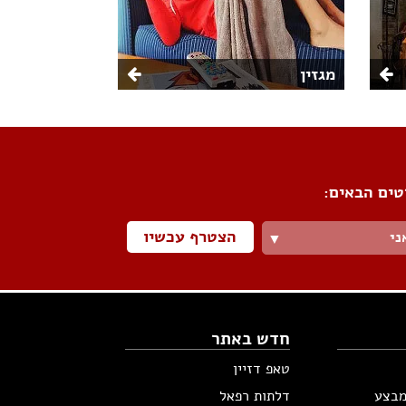
מגזין
טים הבאים:
הצטרף עכשיו
ני
▼
חדש באתר
טאפ דזיין
מבצע
דלתות רפאל