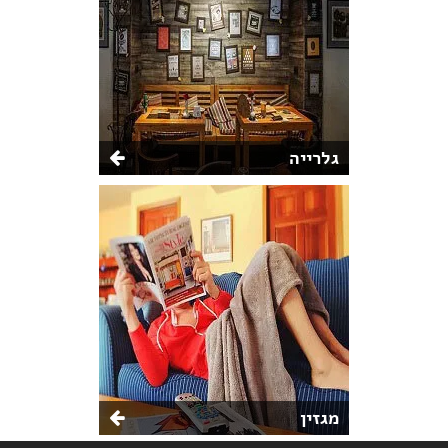
גלרייה
מגזין