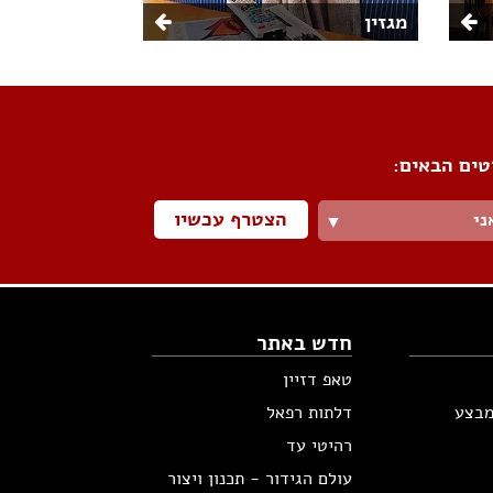
מגזין
טים הבאים:
הצטרף עכשיו
ני
▼
חדש באתר
טאפ דזיין
מבצע
דלתות רפאל
רהיטי עד
עולם הגידור - תכנון ויצור