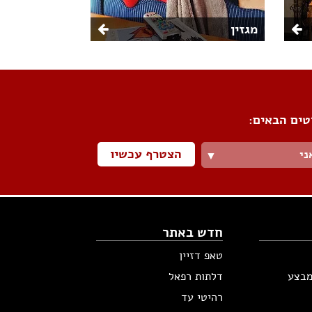
מגזין
טים הבאים:
הצטרף עכשיו
ני
▼
חדש באתר
טאפ דזיין
מבצע
דלתות רפאל
רהיטי עד