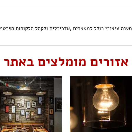
ת one הוקם במטרה לתת מענה עיצובי כולל למעצבים ,אדריכלים ולקהל הלקוחו
אזורים מומלצים באתר