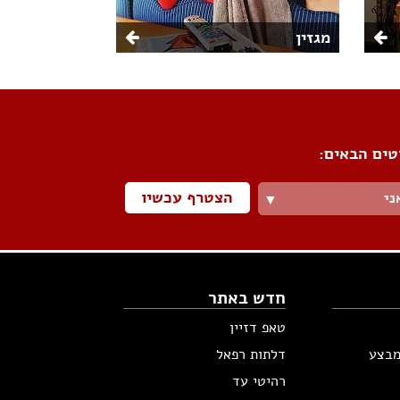
מגזין
טים הבאים:
הצטרף עכשיו
ני
▼
חדש באתר
טאפ דזיין
מבצע
דלתות רפאל
רהיטי עד