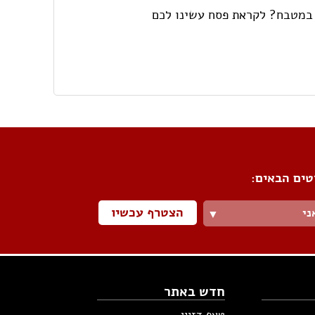
 במטבח? לקראת פסח עשינו לכם
טים הבאים:
הצטרף עכשיו
ני
▼
חדש באתר