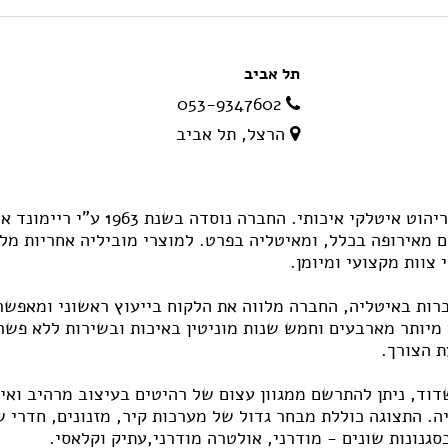
תל אביב
053-9347602
הרצל, תל אביב
רהיטי מוביליה היא החברה המובילה בארץ בשיווק ריהוט איטלקי איכותי. החברה נוסדה בשנ
 מאירופה בכלל, ומאיטליה בפרט. למוצרי מוביליה אחריות מל
צוות מקצועי ומיומן.
רות באיטליה, החברה מלווה את הלקוח בייעוץ ראשוני ומאפשר
מיותר מארבעים וחמש שנות מוניטין באיכות ובשירות ללא פשר
 הצורך.
וד, ניתן להתרשם ממגוון עצום של רהיטים בעיצוב מרהיב ואי
. התצוגה כוללת מבחר גדול של מערכות קיר, מזנונים, חדרי ש
סגנונות שונים - מודרני, אולטרה מודרני,עתיק וקלאסי.