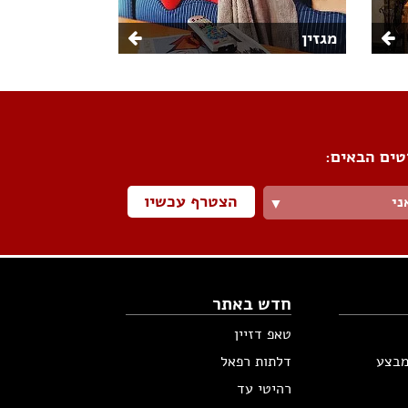
מגזין
טים הבאים:
הצטרף עכשיו
ני
▼
חדש באתר
טאפ דזיין
מבצע
דלתות רפאל
רהיטי עד