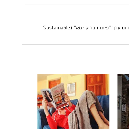
יבוא מברזיל של ריהוט אתני עכשווי ויצירות אומנות, בעבודת יד. הפריטים עשויים מחומרים ממוחזרים, כחלק מקידום ערך "פיתוח בר קיימא" (Sustainable