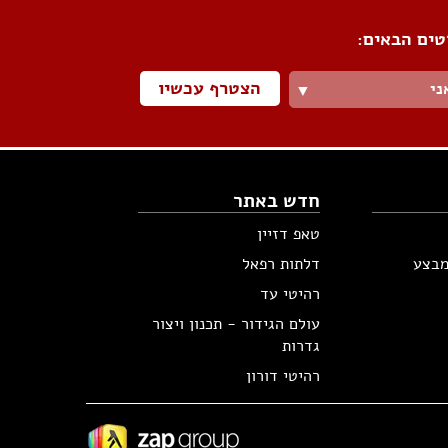
טים הבאים:
הצטרף עכשיו
ני
▼
חדש באתר
טאפ דזיין
מבצע
דלתות רפאל
רהיטי עד
עולם הגידור - תכנון ויצור
גדרות
רהיטי דורון