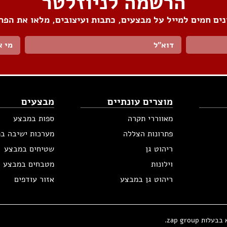
הרשמה לניוזלטר
ים חמים למייל על מבצעים, כתבות ועיצובים, מלאו את הפר
מי א
מוצרים עונתיים
מבצעים
מאווררי תקרה
ספות במבצע
פתרונות הצללה
מערכות ישיבה ב
ריהוט גן
שטיחים במבצע
וילונות
מטבחים במבצע
ריהוט גן במבצע
אזור עודפים
zap group.