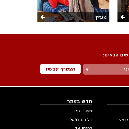
מגזין
טים הבאים:
הצטרף עכשיו
ני
▼
חדש באתר
טאפ דזיין
מבצע
דלתות רפאל
רהיטי עד