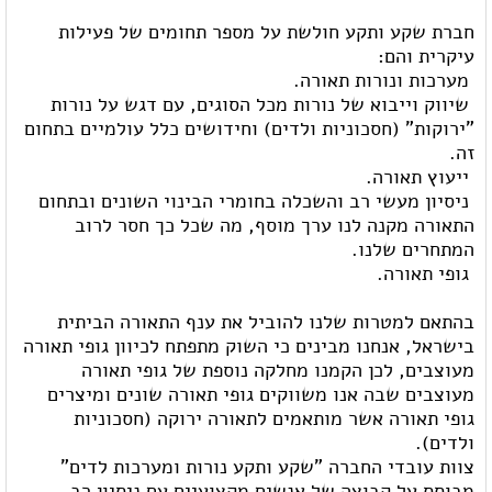
חברת שקע ותקע חולשת על מספר תחומים של פעילות
עיקרית והם:
 מערכות ונורות תאורה.
 שיווק וייבוא של נורות מכל הסוגים, עם דגש על נורות
"ירוקות" (חסכוניות ולדים) וחידושים כלל עולמיים בתחום
זה.
 ייעוץ תאורה.
 ניסיון מעשי רב והשכלה בחומרי הבינוי השונים ובתחום
התאורה מקנה לנו ערך מוסף, מה שכל כך חסר לרוב
המתחרים שלנו.
 גופי תאורה.
בהתאם למטרות שלנו להוביל את ענף התאורה הביתית
בישראל, אנחנו מבינים כי השוק מתפתח לכיוון גופי תאורה
מעוצבים, לכן הקמנו מחלקה נוספת של גופי תאורה
מעוצבים שבה אנו משווקים גופי תאורה שונים ומיצרים
גופי תאורה אשר מותאמים לתאורה ירוקה (חסכוניות
ולדים).
צוות עובדי החברה "שקע ותקע נורות ומערכות לדים"
מבוסס על קבוצה של אנשים מקצועיים עם ניסיון רב