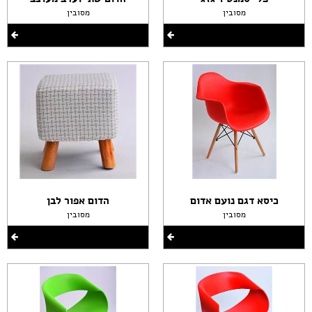
מסובין
מסובין
כיסא דגם נועם אדום
הדום אפור לבן
מסובין
מסובין