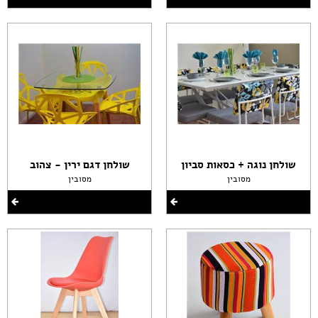
שולחן נוגה + כסאות סביון
שולחן דגם ירין - צהוב
מסובין
מסובין