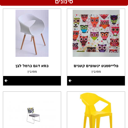
סינונים
פלייסמנט ינשופים קטנים
כסא דגם כרמל לבן
מסובין
מסובין