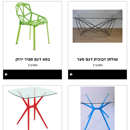
שולחן זכוכית דגם סער
כסא דגם ספיר ירוק
מסובין
מסובין