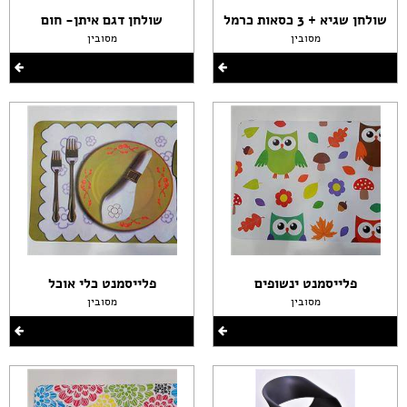
שולחן שגיא + 3 כסאות כרמל
שולחן דגם איתן- חום
מסובין
מסובין
פלייסמנט ינשופים
פלייסמנט כלי אוכל
מסובין
מסובין