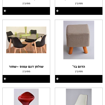
מסובין
מסובין
הדום בז'
שולחן דגם עמוס -שחור
מסובין
מסובין