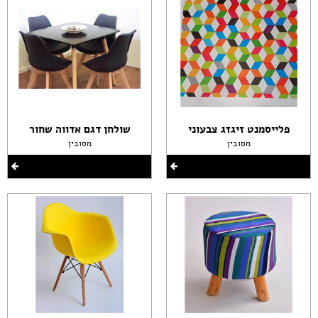
פלייסמנט זיגזג צבעוני
שולחן דגם אדווה שחור
מסובין
מסובין