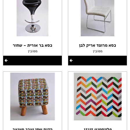
כסא מרופד אריק לבן
כסא בר אורית - שחור
מסובין
מסובין
פלייסמנט זיגזג
הדום שתי וערב מעוצב