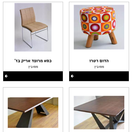
הדום רטרו
כסא מרופד אריק בז'
מסובין
מסובין