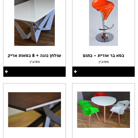
כסא בר אורית - כתום
שולחן נוגה + 8 כסאות אריק
מסובין
מסובין