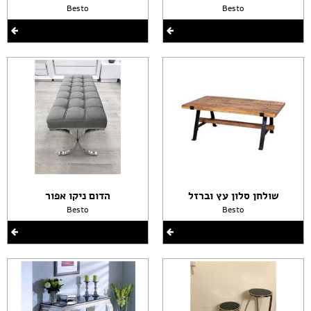
Besto
Besto
שולחן סלון עץ וברזל
הדום ניקו אפור
Besto
Besto