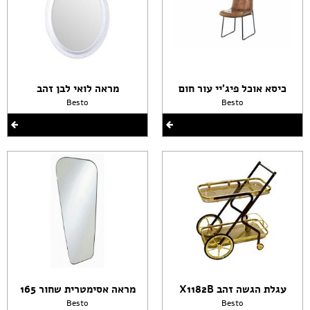
כיסא אוכל פיג'יי עור חום
מראה לואי לבן זהב
Besto
Besto
עגלת הגשה זהב X1182B
מראה אסימטרית שחור 165
Besto
Besto