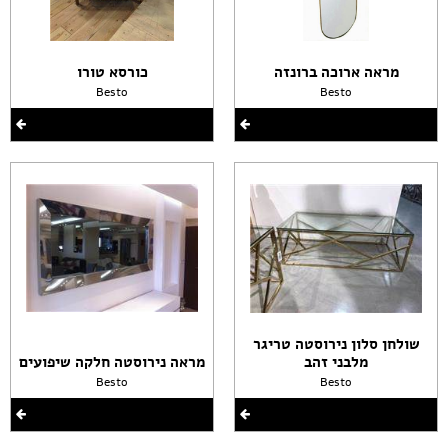
מראה ארוכה ברונזה
כורסא טורו
Besto
Besto
שולחן סלון נירוסטה טריגר
מלבני זהב
מראה נירוסטה חלקה שיפועים
Besto
Besto