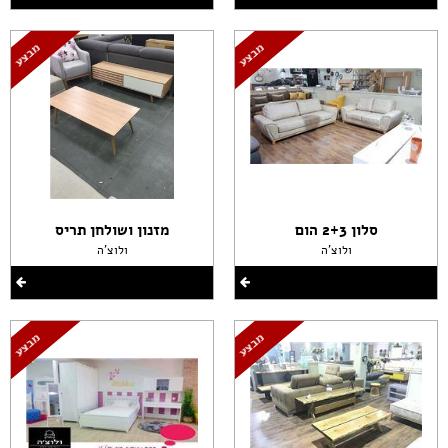
סלון 2+3 הום
מזנון ושולחן תריס
ולוצ'ה
ולוצ'ה