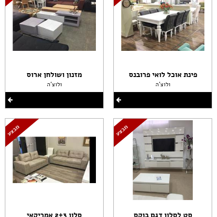
פינת אוכל לואי פרובנס
מזנון ושולחן ארוס
ולוצ'ה
ולוצ'ה
סט לסלון דגם בוקס
סלון 2+3 אמריקאי