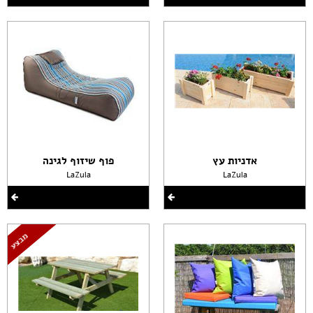
אדניות עץ
פוף שיזוף לגינה
LaZula
LaZula