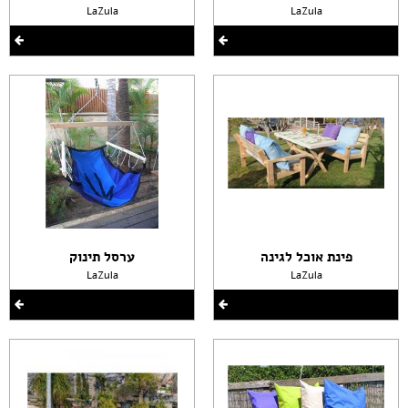
LaZula
LaZula
פינת אוכל לגינה
ערסל תינוק
LaZula
LaZula