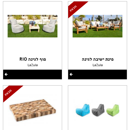
פינת ישיבה לגינה
פוף לגינה RIO
LaZula
LaZula