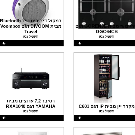
רמקול דיבורית נייד Bluetooth
כיריים גז מבית GORENJE דגם
מבית DIVOOM דגם Voombox
Travel
GGC64CB
חשמל נטו
חשמל נטו
רסיבר 7.2 ערוצים מבית
מקרר יין מבית IP דגם C601
YAMAHA דגם RXA1040
חשמל נטו
חשמל נטו