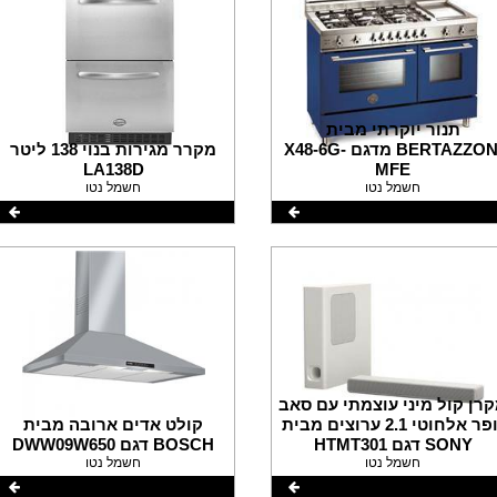
תנור יוקרתי מבית
BERTAZZONI מדגם X48-6G-
מקרר מגירות בנוי 138 ליטר
LA138D
MFE
חשמל נטו
חשמל נטו
רן קול מיני עוצמתי עם סאב
וופר אלחוטי 2.1 ערוצים מבית
קולט אדים ארובה מבית
SONY דגם HTMT301
BOSCH דגם DWW09W650
חשמל נטו
חשמל נטו