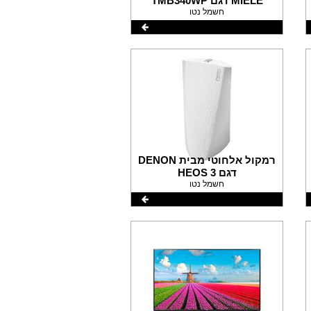
MIELE דגם TMB340WP
חשמל נטו
רמקול אלחוטי מבית DENON
דגם HEOS 3
חשמל נטו