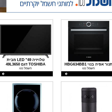
טלויזיה 49" LED מבית
נור אפיה בנוי HBG634BB1
TOSHIBA דגם 49L3650
חשמל נטו
חשמל נטו