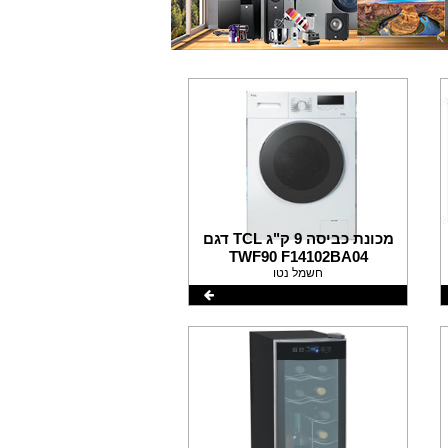
מכונת כביסה 9 ק"ג TCL דגם
TWF90 F14102BA04
חשמל נטו