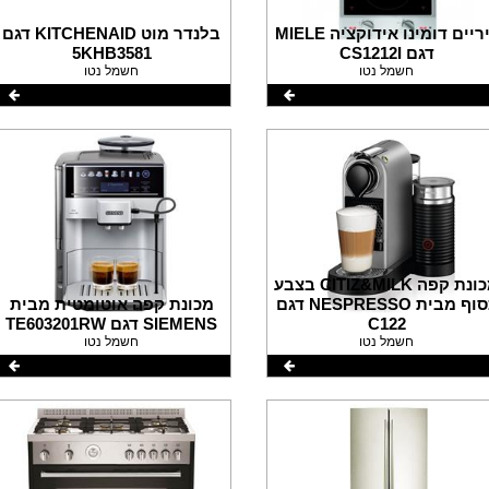
כיריים דומינו אידוקציה MIELE
בלנדר מוט KITCHENAID דגם
דגם CS1212I
5KHB3581
חשמל נטו
חשמל נטו
מכונת קפה CITIZ&MILK בצבע
כסוף מבית NESPRESSO דגם
מכונת קפה אוטומטית מבית
C122
SIEMENS דגם TE603201RW
חשמל נטו
חשמל נטו