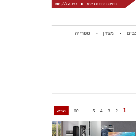
פתיחת כרטיס באתר
כניסה ללקוחות
בים
מגזין
ספרייה
1
2
3
4
5
...
60
הבא