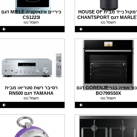
רמקול נייד מבית HOUSE OF
כיריים אינדוקציה MIELE דגם
MAR דגם CHANTSPORT
CS1223I
חשמל נטו
חשמל נטו
תנור אפיה בנוי GORENJE דגם
רסיבר רשת סטריאו מבית
BO799S50X
YAMAHA דגם RN500
חשמל נטו
חשמל נטו