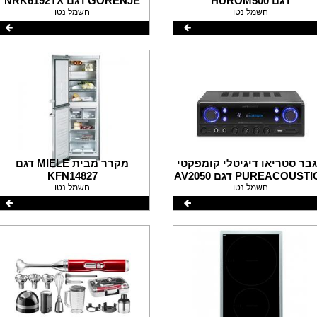
דגם HUROM500
GORENJE דגם NRK6192TX
חשמל נטו
חשמל נטו
בר סטריאו דיגיטלי קומפקטי
מקרר מבית MIELE דגם
PUREACOUST דגם AV2050
KFN14827
חשמל נטו
חשמל נטו