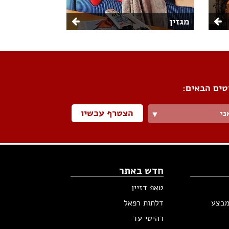
מגזין
טים הבאים:
הצטרף עכשיו
ני
▼
חדש באתר
טאפ דזיין
מבצע
דלתות רפאל
רהיטי עד