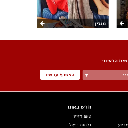
מגזין
טים הבאים:
הצטרף עכשיו
ני
▼
חדש באתר
טאפ דזיין
מבצע
דלתות רפאל