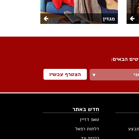
מגזין
טים הבאים:
הצטרף עכשיו
ני
▼
חדש באתר
טאפ דזיין
מבצע
דלתות רפאל
רהיטי עד