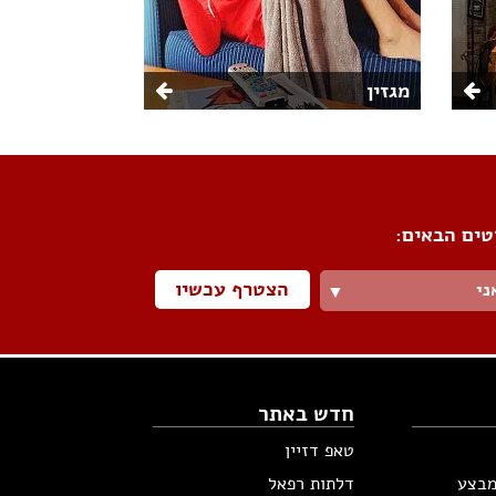
מגזין
טים הבאים:
הצטרף עכשיו
ני
▼
חדש באתר
טאפ דזיין
מבצע
דלתות רפאל