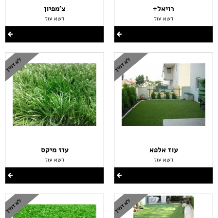
רויאל+
צ'מפיון
דשא עוז
דשא עוז
עוז אלפא
עוז מיקס
דשא עוז
דשא עוז