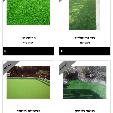
עוז וריוסלייד
פרימיום+
דשא עוז
דשא עוז
רויאל בייסיק
פרימיום בייסיק