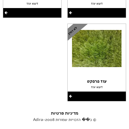
דשא עוז
דשא עוז
עוז פרפקט
דשא עוז
מדיניות פרטיות
© כ�� הזכויות שמורות Adira-2008