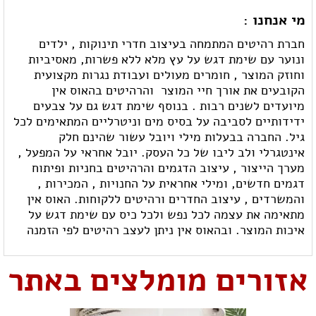
מי אנחנו :
חברת רהיטים המתמחה בעיצוב חדרי תינוקות , ילדים
ונוער עם שימת דגש על עץ מלא ללא פשרות, מאסיביות
וחוזק המוצר , חומרים מעולים ועבודת נגרות מקצועית
הקובעים את אורך חיי המוצר  והרהיטים בהאוס אין
מיועדים לשנים רבות . בנוסף שימת דגש גם על צבעים
ידידותיים לסביבה על בסיס מים וניטרליים המתאימים לכל
גיל. החברה בבעלות מילי ויובל עשור שהינם חלק
אינטגרלי ולב ליבו של כל העסק. יובל אחראי על המפעל ,
מערך הייצור , עיצוב הדגמים והרהיטים בחניות ופיתוח
דגמים חדשים, ומילי אחראית על החנויות , המכירות ,
והמשרדים , עיצוב החדרים ורהיטים ללקוחות. האוס אין
מתאימה את עצמה לכל נפש ולכל כיס עם שימת דגש על
איכות המוצר. ובהאוס אין ניתן לעצב רהיטים לפי הזמנה
אזורים מומלצים באתר