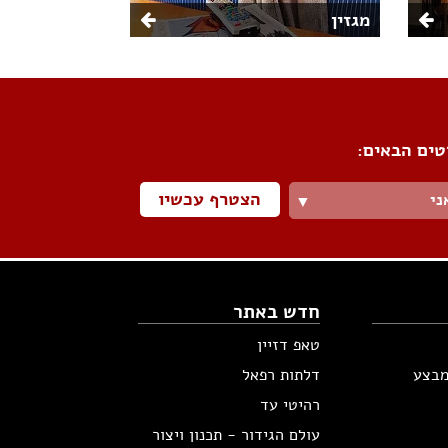
מגזין
טים הבאים:
הצטרף עכשיו
ני
▼
חדש באתר
טאפ דזיין
מבצע
דלתות רפאל
רהיטי עד
עולם הגידור - תכנון ויצור