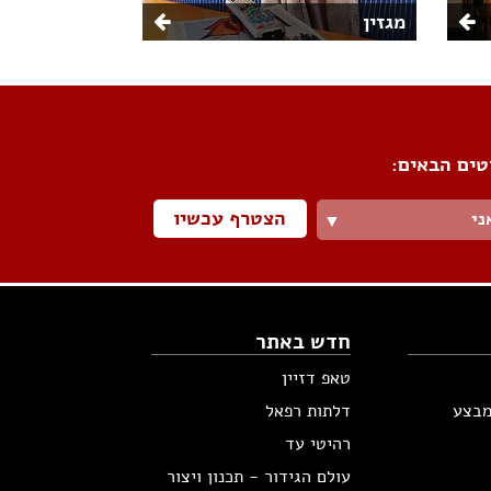
מגזין
טים הבאים:
הצטרף עכשיו
ני
▼
חדש באתר
טאפ דזיין
מבצע
דלתות רפאל
רהיטי עד
עולם הגידור - תכנון ויצור