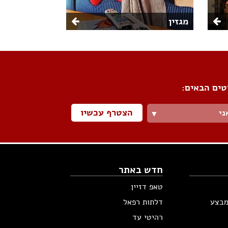
מגזין
טים הבאים:
הצטרף עכשיו
ני
▼
חדש באתר
טאפ דזיין
מבצע
דלתות רפאל
רהיטי עד