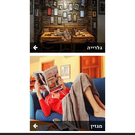
גלרייה
מגזין