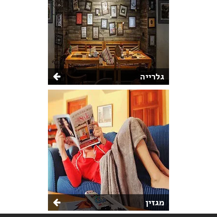
גלרייה
מגזין