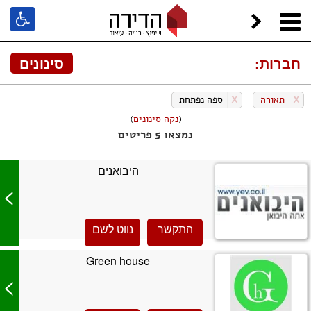
חברות:
סינונים
X
תאורה
X
ספה נפתחת
(
נקה סינונים
)
נמצאו 5 פריטים
היבואנים
>
התקשר
נווט לשם
Green house
>