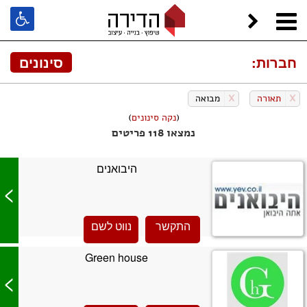
חברות:
סינונים
X
תאורה
X
מבואה
(
נקה סינונים
)
נמצאו 118 פריטים
היבואנים
>
התקשר
נווט לשם
Green house
>