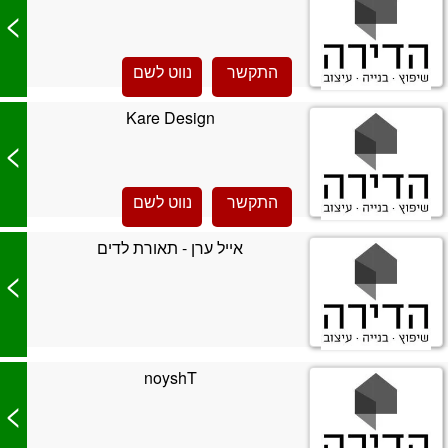
>
התקשר
נווט לשם
Kare Design
>
התקשר
נווט לשם
אייל ערן - תאורת לדים
>
noyshT
>