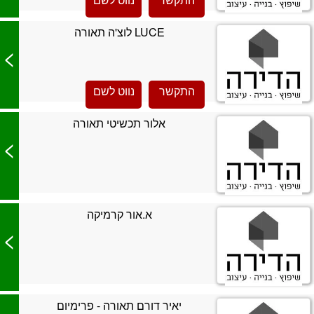
LUCE לוצ'ה תאורה
>
התקשר
נווט לשם
אלור תכשיטי תאורה
>
א.אור קרמיקה
>
יאיר דורם תאורה - פרימיום