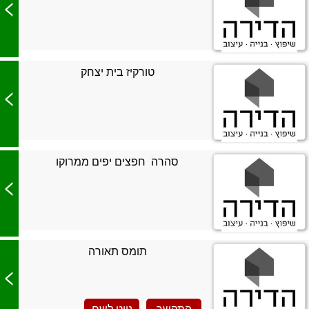
>
טורקיז בית יצחק
>
סהרה  חפצים יפים ממרוקו
>
תומס תאורה
>
התקשר
נווט לשם