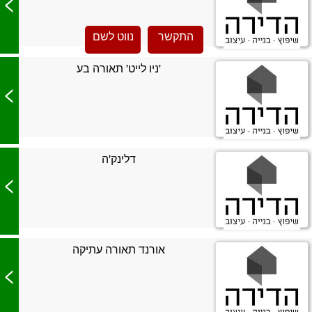
>
התקשר
נווט לשם
'ניו לייט' תאורה בע
>
דלינק'ה
>
אורנד תאורה עתיקה
>