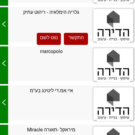
גלריה הימלאיה - ריהוט עתיק
>
התקשר
נווט לשם
marcopolo
>
איי.אמ.די ליטינג בע"מ
>
מיראקל -תאורה Miracle