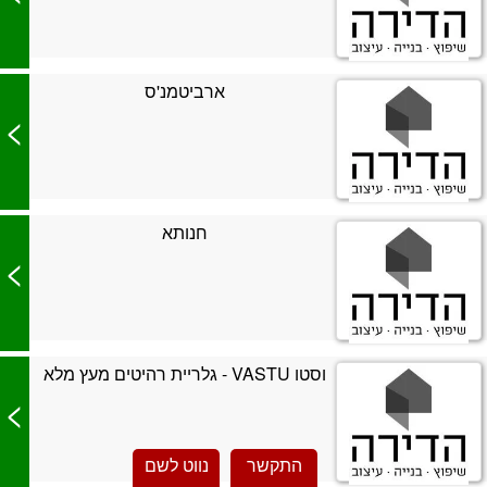
ארביטמנ'ס
>
חנותא
>
וסטו VASTU - גלריית רהיטים מעץ מלא
>
התקשר
נווט לשם