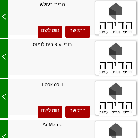
הבית בעולש
>
התקשר
נווט לשם
רובין עיצובים לומוס
>
Look.co.il
>
התקשר
נווט לשם
ArtMaroc
>