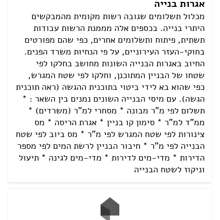
אגרות בנייה
מכלול תשלומים שגובה רשות מקומית מהמבקשים
היתרי בנייה. בכספים אלה מממנת הרשות עבודות
תשתית, פיתוח ותשלומים אחרים, כפי שהם מפורטים
בחוקי-העזר העירוניים, על פי הנחיות משרד הפנים.
החיוב באגרות הבנייה השונות מחושב בחלקו לפי
שטחו של הבניין המתוכנן, וחלקו לפי שטח המגרש,
כפי שהוא בא לידי ביטוי בתוכנית ההגשה (ראה תוכנית
הגשה). עם מיסי הבנייה השונים נמנים בין השאר : *
תשלום לפי מ"ר מבונה * מסחרי למ"ר (משרדים) *
ממ"ד למ"ר * סימון קו בניין * אגרת הריסה * מס
צינורות לפי שטח המגרש לפי מ"ר * מס ביוב לפי שטח
הבנייה לפי מ"ר * חיבור הבניין לרשת המים לפי מספר
הדירות * מדי-מים לדירות * מדי-מים לגינה * תיעול
וניקוז לשטח הבנייה