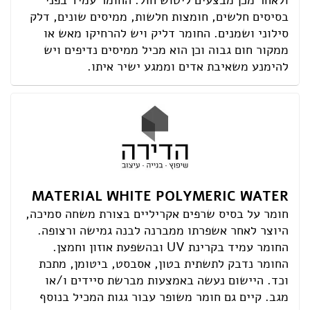
ולאחר מכן מבצעים ליטוש חול. החומר עמיד בפני
בסיסים חלשים, חומצות חלשות, ממיסים שונים, דלק
סילוני ושמנים. החומר דליק ויש להרחיקו מאש או
ממקור חום גבוה וכן הוא מכיל ממיסים נדיפים ויש
להימנע משאיבת אדים וממגע ישיר איתו.
MATERIAL WHITE POLYMERIC WATER
חומר על בסיס שרפים אקריליים בצורת משחה סמיכה,
היוצר לאחר אשפרתו ממברנה לבנה גמישה ורצופה.
החומר עמיד בקרינת UV ובהשפעת אוזון וחמצן.
החומר נדבק לתשתית בטון, אסבסט, ביטומן, מתכת
וכד. היישום נעשה באמצעות מברשת סיידים ו/או
מגב. קיים גם חומר משופר עבור גגות המכיל בנוסף