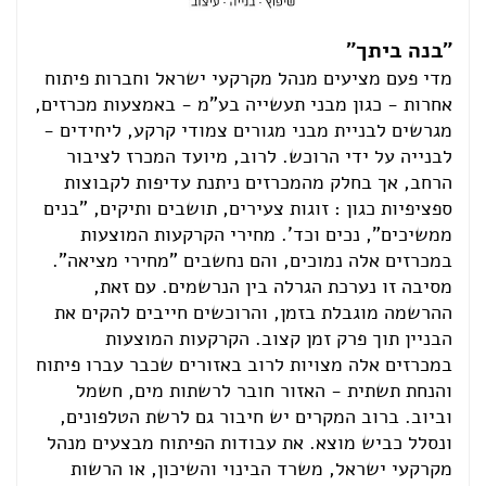
"בנה ביתך"
מדי פעם מציעים מנהל מקרקעי ישראל וחברות פיתוח
אחרות - כגון מבני תעשייה בע"מ - באמצעות מכרזים,
מגרשים לבניית מבני מגורים צמודי קרקע, ליחידים -
לבנייה על ידי הרוכש. לרוב, מיועד המכרז לציבור
הרחב, אך בחלק מהמכרזים ניתנת עדיפות לקבוצות
ספציפיות כגון : זוגות צעירים, תושבים ותיקים, "בנים
ממשיכים", נכים וכד'. מחירי הקרקעות המוצעות
במכרזים אלה נמוכים, והם נחשבים "מחירי מציאה".
מסיבה זו נערכת הגרלה בין הנרשמים. עם זאת,
ההרשמה מוגבלת בזמן, והרוכשים חייבים להקים את
הבניין תוך פרק זמן קצוב. הקרקעות המוצעות
במכרזים אלה מצויות לרוב באזורים שכבר עברו פיתוח
והנחת תשתית - האזור חובר לרשתות מים, חשמל
וביוב. ברוב המקרים יש חיבור גם לרשת הטלפונים,
ונסלל כביש מוצא. את עבודות הפיתוח מבצעים מנהל
מקרקעי ישראל, משרד הבינוי והשיכון, או הרשות