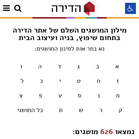
מילון המושגים השלם של אתר הדירה
התאמה לקורא מסך
בתחום שיפוץ, בניה ועיצוב הבית
נא בחר אות לסינון המושגים:
התאמה לעיוורי צבעים
א
ב
ג
ד
ה
ו
התאמה לכבדי ראיה
ז
ח
ט
י
כ
ל
תצוגה רגילה
מ
נ
ס
ע
פ
צ
הדגשת קישורים
ק
ר
ש
ת
כל המושגי
Aא
Aא
Aא
נמצאו
626
מושגים: