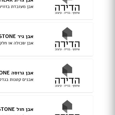
מקלחון עגול
מקלחון הזזה
אבן מעובדת בזווית של 90 מעלות, מסות
ריצוף בטון
ריצוף לבית
ריצוף חוץ
אבן גיר LIMESTONE
אריחי חיפוי וריצוף
אבן שכולה או חלק
פרקט
ריצוף דמוי פרקט
ריצוף פסיפס
ריצוף PVC
משטחים
אבן גרוסה CRUSHED STONE
חיפוי קירות לבית
אבנים קטנות בגדל
טפטים
חיפוי בריקים
ריצוף דקים
דשא סינתטי
דקים
אבן חול SAND STONE
מדבקות קיר