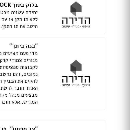
תאורה לחדרי ילדים
בלוק בטון CONCRETE BLOCK
חנויות רהיטים עו
ריהוט וינטאג' / רטרו
חנויות תאורה עוד
ללא תו תקן או עם 
ריהוט מודרני
היטב את תו התקן.
ריהוט כפרי
ריהוט עתיק
רהיטים מעץ מלא
"בנה ביתך"
רהיטים במבצע
רהיטים עודפים
מדי פעם מציעים מ
מערכות ישיבה
מגורים צמודי קרקע
פינות אוכל קומפלט
לקבוצות ספציפיות 
שולחנות
נמוכים, והם נחשבי
כסאות
להקים את הבניין ת
ארונות
האזור חובר לרשתו
מזנונים ושידות
מבצעים מנהל מקרק
מיטות
המגרש, אלא חוכרים אותו לתקופה של 49 שנה,
ריהוט לחדר עבודה / משרד
חדרי ילדים קומפלט
חדרי שינה קומפלט
כורסאות טלוויזיה
"עד מפתח", פרו