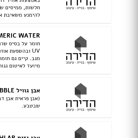
באמצעות אוויר דח
דלתות הזזה
חלשות, ממיסים שונ
דלת עם חלון / צוהר
להימנע משאיבת אד
דלתות למינטו
ידיות לדלתות
ציפוי לדלתות
MERIC WATER
דלת בלגית
חומר על בסיס שרפ
UV ובהשפעת או
ברזים
מגב. קיים גם חומר
כיורים
מיועד לאיטום גגות
אמבטיות ומקלחונים
אסלות
ארונות אמבטיה
אבן גוויל RUBBLE
אביזרים
כלים סניטריים במבצע
(אבן פראית אבן ד
ג'קוזי
שבטבע.
סאונות
מקלחון פינתי
מקלחון חזית
אבן גזית ASHLAR