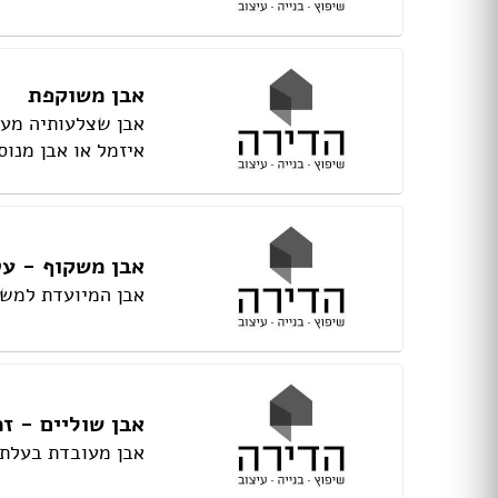
ריהוט גן במבצע
נדנדות וערסלים
מיטות שיזוף
אבן משוקפת
כסאות נוח
אבן שצלעותיה מעו
ריהוט גן ראטן
איזמל או אבן מנוס
ריהוט גן מפלסטיק
פרגולות
וילונות
אבן משקוף - ע
תנור אפיה
אבן המיועדת למשק
תנור משולב
קולט אדים
מקררים
מיקסר
כיריים גז
אבן שוליים - ז
כיריים חשמליים
מיקרוגל
אבן מעובדת בעלת 
מקררי יין
בלנדר