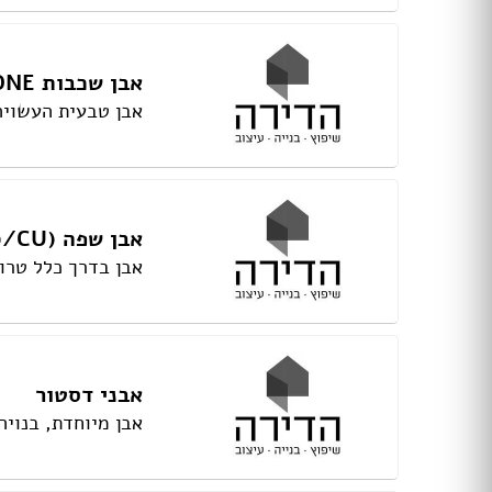
מכונות קפה
מסחטת מיץ
מחמם / מייבש מגבות
אבן שכבות SEDIMENTARY STONE
מגנטים למקררים ולדלתות
אבן טבעית העשויה
מסגרות מתגים ושקעים
מאווררי תקרה
מאווררי תקרה עם תאורה
מאווררים מוגני מים
אבן שפה (KERBSTONE(ENGLISH)/CU
מאווררי תקרה
מאווררי תקרה עם תאורה
אבן בדרך כלל טרומית התוחמת
קמין
מזגנים
שערים
גדרות
אבני דסטור
סורגים
אבן מיוחדת, בנויה
מדרגות
מעקות