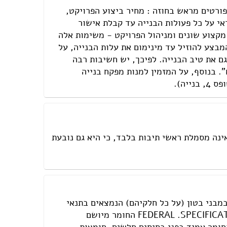
פורטים מראש בחוזה : מחיר ביצוע הפרויקט,
י על כל פעולות הבנייה עד קבלת אישור
מקצוע שונים ומניהול הפרויקט - משימות אלה
בצע להוזיל עד מינימום את עלות הבנייה, על
גם את טיב הבנייה. לפיכך, יש חשיבות רבה
פורום שיפוצים
. בנוסף, על המזמין למנות מפקח בנייה
פורום עיצוב פנים
יה).
פורום אדריכלות
פורום תאורה
פורום מטבחים
פורום צביעה
פורום ריצוף \ חיפוי \ חדרי אמבטיות
ים לאומיים העוסקים בתקינה בכ- 100 מדינות, אחד מכל מדינה. המילה ISO אינה מסמלת ראשי תיבות בלבד, כי היא גם נובעת
פורום ארונות
מבני בטון (על כל חלקיהם) הנמצאים בתנאי
אקלים קשים. התקן הזר המגדיר את הדרישות לגבי החומר הנו: FEDERAL .SPECIFICATION SS-S-200E החומר מיושם