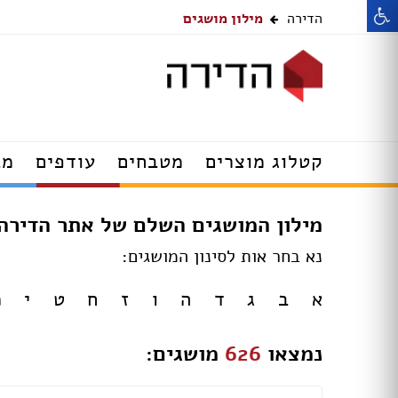
הדירה
מילון מושגים
רהיטים
דלתות
קטלוג מוצרים
מטבחים
עודפים
מב
מנורות תלייה
שולחנות עודפים
מילון המושגים השלם של אתר הדירה 
מנורות קיר
מערכות ישיבה עו
תאורה שקועה
כסאות עודפים
נא בחר אות לסינון המושגים:
מנורות צמודות תקרה
מזנונים ושידות ע
ספוטים
א
ב
ג
ד
ה
ו
ז
ח
ט
י
כ
מנורות עומדות
מנורות צמודות ת
מנורות שולחן
מנורות תקרה עוד
מנורות קריאה
תאורה שקועה עוד
נמצאו
626
מושגים:
מסגרות מתגים ושקעים
מנורות קיר עודפי
מאווררי תקרה עם תאורה
מנורות עומדות עו