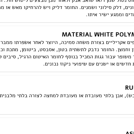
וס נטול שמן ו/או שואב אבק ולאחר מכן מבצעים ליטוש חול. ה
ים, דלק סילוני ושמנים. החומר דליק ויש להרחיקו מאש או ממק
ים וממגע ישיר איתו.
MATERIAL WHITE POLY
ים אקריליים בצורת משחה סמיכה, היוצר לאחר אשפרתו ממברנ
זון וחמצן. החומר נדבק לתשתית בטון, אסבסט, ביטומן, מתכת ו
 משופר עבור גגות המכיל בנוסף לחומר האיטום הרגיל, סיבים 
 חדשים או ישנים עם שיפועי ניקוז נכונים.
בש), אבן בלתי מעובדת או מעובדת למחצה לצורה בלתי מלבנית,