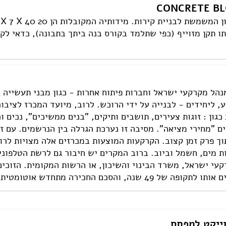
עבודות גבס
דפים
שיפוצים ותיקונים
י
פים
צבעים
תו תקן מזוייף (כפי שתלמד בקורס בנה ביתך בתבונה), כדאי לק
חידוש ומכירת רהיטים
אינסטלטורים
גינון ואביזרים לגינה
מסגריות
עבודות אלומיניום
פיקוח בניה
נהל מקרקעי ישראל וחברות פיתוח אחרות - כגון מבני תעשייה 
קבלנים
, ליחידים - לבנייה על ידי הרוכש. לרוב, מיועד המכרז לציבו
כגון : זוגות צעירים, תושבים ותיקים, "בנים ממשיכים", נכים 
ם "מחירי מציאה". מסיבה זו נערכת הגרלה בין הנרשמים. עם ז
וך פרק זמן קצוב. הקרקעות המוצעות במכרזים אלה מצויות לרו
ת מים, חשמל וביוב. ברוב המקרים יש חיבור גם לרשת הטלפוני
עי ישראל, משרד הבינוי והשיכון, או הרשות המקומית. הזוכים
 והסכם החכירה מתחדש אוטומטית בתום תקופה זו.
ייקט למפתח