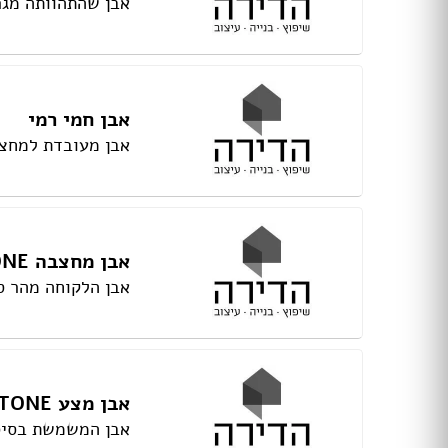
אבן שהתהוותה מגרג
טפטים
תמונות טפט
תמונות לבית
מתלי בגדים
מראות
אבן חמי רמי
פסלים
אבן מעובדת למחצה
פתרונות אחסון
שטיחים
כריות
פופים
פחים
אבן מחצבה QUARRY STONE
מעליות
אבן הלקוחה מהר ס
מעלון מדרגות
מפות
כריות
כריות שינה
אבן מצע BASE STONE
שטיחים
אבן המשמשת בסיס 
כיסויים וריפודים