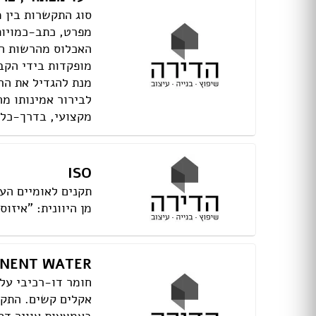
סוג התקשרות בין 
ארונות הזזה
מפרט, כתב-כמויות
חדרי ארונות
האכלוס מהרשות המ
ארונות קיר
מופקדות בידי הקב
ארון 2 דלתות
מנת להגדיל את הרו
ארון 3 דלתות
לבירור אמינותו מה
ארון 4 דלתות
מקצועי, בדרך-כלל מ
ארון 5 דלתות
ארון 6 דלתות ומעלה
פתרונות אחסון לארונות
ארון נעליים
ISO
ארונות ספרים
ידיות לארונות
מן היוונית: "איזוס" (ISOS) פירושה "שווה" (שו
דלתות במבצע
דלתות פנים
דלתות כניסה
ONENT WATER
דלתות כנף
חומר דו-רכיבי על
דלת כנף וחצי
דלת דו כנפית