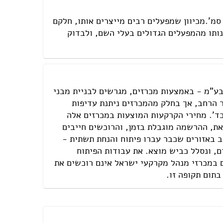
פרזול וחומרי עיצוב למטבחים
פרוייקטים חובקי עולם
חידה עשויה מבטון המשמשת לבניית קירות. מידותיה המקובלות הן X 7 X 40 20 סמ'.מכיוון שמפעלים רבים מייצרים אותו, חלקם
נותו מהמפעלים הגדולים בעלי השם, ולבדוק
מאיפה מתחילים?
המדריך לשיפוץ המטבח
המדריך לשיפוץ חדר אמבטיה
המדריך לעיצוב חדרים
המדריך לשיפוץ הסלון
המדריך לשיפוץ חדר שינה
בע"מ - באמצעות מכרזים, מגרשים לבניית מבני
המדריך לשיפוץ חדרי ילדים ונוער
ר הרחב, אך בחלק מהמכרזים ניתנת עדיפות
המדריך לתכנון חדרי ילדים
וכד'. מחירי הקרקעות המוצעות במכרזים אלה
המדריך לתכנון פינת האוכל
את, ההרשמה מוגבלת בזמן, והרוכשים חייבים
המדריך לתכנון חדר ארונות
ב באזורים שכבר עברו פיתוח והנחת תשתית -
המדריך לתכנון הגינה
ם, ונסלל כביש מוצא. את עבודות הפיתוח
המדריך לצביעת הבית
 במכרזי מנהל מקרקעי ישראל אינם רוכשים את
המדריך לחיפוי וריצוף הבית
המדריך לעיצוב הגבס
המדריך לתכנון ובחירת תאורה לבית
המדריך לחימום הבית