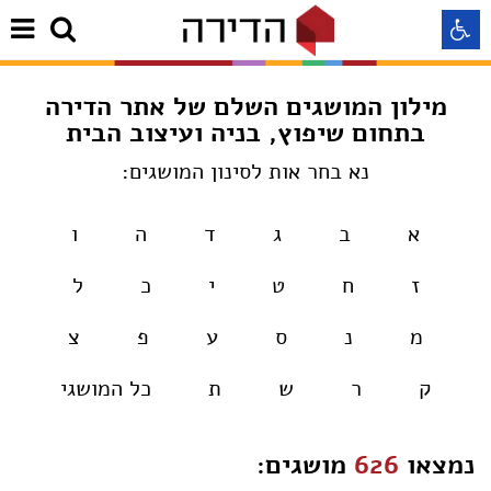
מילון המושגים השלם של אתר הדירה
התאמה לקורא מסך
בתחום שיפוץ, בניה ועיצוב הבית
נא בחר אות לסינון המושגים:
התאמה לעיוורי צבעים
א
ב
ג
ד
ה
ו
התאמה לכבדי ראיה
ז
ח
ט
י
כ
ל
תצוגה רגילה
מ
נ
ס
ע
פ
צ
הדגשת קישורים
ק
ר
ש
ת
כל המושגי
Aא
Aא
Aא
נמצאו
626
מושגים: