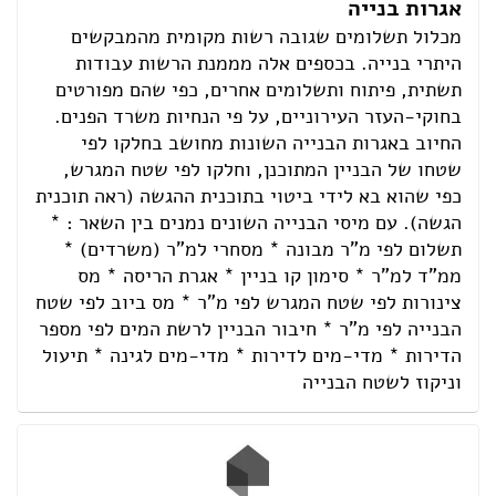
אגרות בנייה
מכלול תשלומים שגובה רשות מקומית מהמבקשים
היתרי בנייה. בכספים אלה מממנת הרשות עבודות
תשתית, פיתוח ותשלומים אחרים, כפי שהם מפורטים
בחוקי-העזר העירוניים, על פי הנחיות משרד הפנים.
החיוב באגרות הבנייה השונות מחושב בחלקו לפי
שטחו של הבניין המתוכנן, וחלקו לפי שטח המגרש,
כפי שהוא בא לידי ביטוי בתוכנית ההגשה (ראה תוכנית
הגשה). עם מיסי הבנייה השונים נמנים בין השאר : *
תשלום לפי מ"ר מבונה * מסחרי למ"ר (משרדים) *
ממ"ד למ"ר * סימון קו בניין * אגרת הריסה * מס
צינורות לפי שטח המגרש לפי מ"ר * מס ביוב לפי שטח
הבנייה לפי מ"ר * חיבור הבניין לרשת המים לפי מספר
הדירות * מדי-מים לדירות * מדי-מים לגינה * תיעול
וניקוז לשטח הבנייה