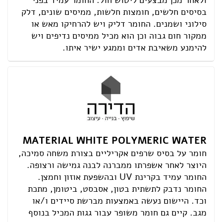
ולאחר מכן מבצעים ליטוש חול. החומר עמיד בפני
בסיסים חלשים, חומצות חלשות, ממיסים שונים, דלק
סילוני ושמנים. החומר דליק ויש להרחיקו מאש או
ממקור חום גבוה וכן הוא מכיל ממיסים נדיפים ויש
להימנע משאיבת אדים וממגע ישיר איתו.
MATERIAL WHITE POLYMERIC WATER
חומר על בסיס שרפים אקריליים בצורת משחה סמיכה,
היוצר לאחר אשפרתו ממברנה לבנה גמישה ורצופה.
החומר עמיד בקרינת UV ובהשפעת אוזון וחמצן.
החומר נדבק לתשתית בטון, אסבסט, ביטומן, מתכת
וכד. היישום נעשה באמצעות מברשת סיידים ו/או
מגב. קיים גם חומר משופר עבור גגות המכיל בנוסף