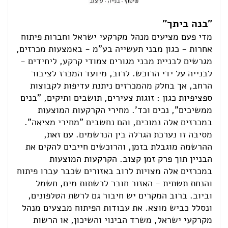
"בנה ביתך"
מדי פעם מציעים מנהל מקרקעי ישראל וחברות פיתוח
אחרות - כגון מבני תעשייה בע"מ - באמצעות מכרזים,
מגרשים לבניית מבני מגורים צמודי קרקע, ליחידים -
לבנייה על ידי הרוכש. לרוב, מיועד המכרז לציבור
הרחב, אך בחלק מהמכרזים ניתנת עדיפות לקבוצות
ספציפיות כגון : זוגות צעירים, תושבים ותיקים, "בנים
ממשיכים", נכים וכד'. מחירי הקרקעות המוצעות
במכרזים אלה נמוכים, והם נחשבים "מחירי מציאה".
מסיבה זו נערכת הגרלה בין הנרשמים. עם זאת,
ההרשמה מוגבלת בזמן, והרוכשים חייבים להקים את
הבניין תוך פרק זמן קצוב. הקרקעות המוצעות
במכרזים אלה מצויות לרוב באזורים שכבר עברו פיתוח
והנחת תשתית - האזור חובר לרשתות מים, חשמל
וביוב. ברוב המקרים יש חיבור גם לרשת הטלפונים,
ונסלל כביש מוצא. את עבודות הפיתוח מבצעים מנהל
מקרקעי ישראל, משרד הבינוי והשיכון, או הרשות